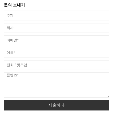
1250mm입니다.
문의 보내기
엔진:Wolong 통합 브리지 모터
배터리 용량:98.04kWh
축거:3300mm
최대 속도: 100km/h
우리 공장에서 Shaanxi Auto Delong 중고 트럭
을 구입하면 안심할 수 있으며 최고의 애프터 서
비스와 적시 배송을 제공 할 것입니다.
제출하다