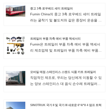
OE No. : OEM
중고 3축 로우베드 세미 트레일러
최대 페이로드 : 16T
Fumin China의 중고 3축 로우베드 세미 트레일
크기 : 표준
러는 굴착기 및 불도저와 같은 중장비 운송을 위
원산지 : 중국 산동
해 특별히 설계되었습니다. 높은 하중 지지력과
제품 이름 : 트랙 1850mm 14T 독일 BPW 트럭
사용자 정의 가능한 길이를 갖춘 견고하고 내구
액슬이 중국 공장에서 만든 트럭 액슬
성이 뛰어난 섀시가 특징입니다. 유명 브랜드의
트레일러 부품 차축 예비 부품 액세서리
재료 : 강철
Fumin은 트레일러 부품 차축 예비 부품 액세서
차축과 브레이크 시스템을 갖추고 있어 안정적
색상 : 고객 요구
리 제조업체 및 트레일러 부품 차축 예비 부품
이고 신뢰할 수 있는 서스펜션을 제공하며 맞춤
인증서 : ISO/TS16949
Accessories.Use:Trailer Parts를 도매할 수 있는
형 맞춤화를 지원합니다.
액슬 빔 : 150*150*14
중국의 공급업체입니다.
마무리 : 그림
부품:트레일러 액슬
모바일 매점 스테인리스 스탠드 식품 카트 트레일러
트랙 : 1840
OE 번호:표준
직업적인 제조로, 우리는 당신에게 이동할 수 있
브레이크 크기 (mm) : 420*180
최대 페이로드:60t
는 양보 스테인리스 대 음식 손수레 트레일러를
PCD : 335
크기:표준
제공하고 싶습니다. 사용: 트럭 트레일러
원산지: 중국
유형:세미트레일러
소재:스틸
소재:스틸
신청:사용되는 트레일러 트럭
SINOTRUK 국가 II 및 국가 III 새로운 6*4/*8 4 덤프 트럭
크기: 13000x2500x3900mm