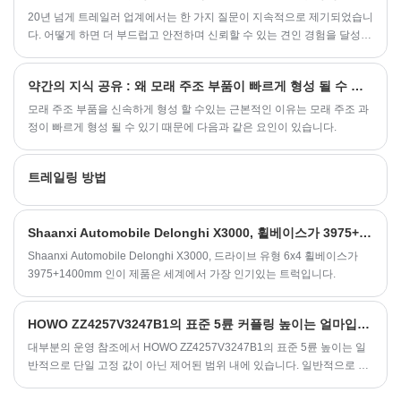
드라이브 휠:4X2
​20년 넘게 트레일러 업계에서는 한 가지 질문이 지속적으로 제기되었습니
다. 어떻게 하면 더 부드럽고 안전하며 신뢰할 수 있는 견인 경험을 달성할
승객:2
수 있습니까? 대답은 종종 트레일러 자체에 있는 것이 아니라 그 아래에
운전석:보통
있는 알려지지 않은 영웅인 차축과 브레이크 시스템에 있습니다. 서지 브
좌석 열:단일 행
약간의 지식 공유 : 왜 모래 주조 부품이 빠르게 형성 될 수 있습니까?
레이크가 장착된 오래된 판 스프링 액슬에 여전히 의존하고 있다면 상당
후면 카메라: 카메라
한 기술적 도약을 놓치고 있는 것입니다. 전기 브레이크가 장착된 토션 액
모래 주조 부품을 신속하게 형성 할 수있는 근본적인 이유는 모래 주조 과
슬은 비교할 수 없는 성능을 위해 설계된 조합인 트레일러 서스펜션 및 제
정이 빠르게 형성 될 수 있기 때문에 다음과 같은 요인이 있습니다.
크루즈 컨트롤: 정상
동력의 정점을 나타냅니다. 이 시스템이 판도를 바꾸는 이유를 자세히 알
ABS(잠김 방지 제동 시스템): 예
아보고 탁월한 선택이 되는 정확한 사양을 살펴보겠습니다.
ESC(전자 안정성 제어 시스템): 예
트레일링 방법
터치스크린: 예
멀티미디어 시스템: 예
Shaanxi Automobile Delonghi X3000, 휠베이스가 3975+1400mm 인 드라이브 유형 6x4,
창: 자동
Shaanxi Automobile Delonghi X3000, 드라이브 유형 6x4 휠베이스가
에어컨:자동
3975+1400mm 인이 제품은 세계에서 가장 인기있는 트럭입니다.
타이어 번호:4
애프터 서비스 제공: 비디오 기술 지원, 온라인
HOWO ZZ4257V3247B1의 표준 5륜 커플링 높이는 얼마입니까?
지원
대부분의 운영 참조에서 HOWO ZZ4257V3247B1의 표준 5륜 높이는 일
제품 이름:경화물 트럭
반적으로 단일 고정 값이 아닌 제어된 범위 내에 있습니다. 일반적으로 관
상표: 산시성 자동차 경트럭
찰되는 범위는 서스펜션 설정 및 타이어 사양에 따라 약 1150mm ~
색깔:고객의 요구