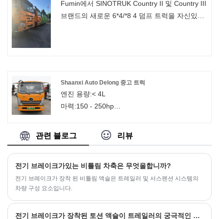
Fumin에서 SINOTRUK Country II 및 Country III
색깔: 고객 요구
최대 탑재량:40000KG
브랜드의 새로운 6*4/*8 4 덤프 트럭을 자신있게
포장: 일반 포장
원산지: 중국 미들랜드
구입할 수 있습니다. 리소스 내보내기 China
용량:54CBM
National Heavy Duty Truck Group Co., Ltd.의
디자인 압력:0.65Mpa
새로운 6✖️4/8✖️4 덤프 트럭이 집에 도착했습니
설계 온도:-196° ~ +50°
다. U자형 사각형/Tian Zi 그리드/Ting Zi 그리드
매체:LNG 액체 산소/CO2/질소
대형 상자로 사용자 정의할 수 있습니다. 비공개
Shaanxi Auto Delong 중고 트럭
타이어:12.00R20
채팅 내보내기
엔진 용량:< 4L
임금 핀: 2"(50mm) 또는3.5"(90mm)
마력:150 - 250hp
차축:FUWA 상표
전진 교대 수:5
랜딩 기어: JOST 브랜드
리버스 시프트 번호:2
서스펜션: 기계식 서스펜션
관련 블로그
리뷰
최대 토크(Nm):1000-1500Nm
브레이크 시스템: WABCO
크기: 5.99*2.4*3.09
전기 브레이크가있는 비틀림 차축은 무엇을합니까?
화물 탱크 차원: 4.18*2.13
전기 브레이크가 장착 된 비틀림 액슬은 트레일러 및 서스펜션 시스템의
화물 탱크 길이: ¤4.2m
차량 구성 요소입니다.
화물 탱크 유형:울타리
차량 총중량:<=5000 kg
전기 브레이크가 장착된 토션 액슬이 트레일러의 궁극적인 업그레이드입니까?
용량(하중):1 - 10t