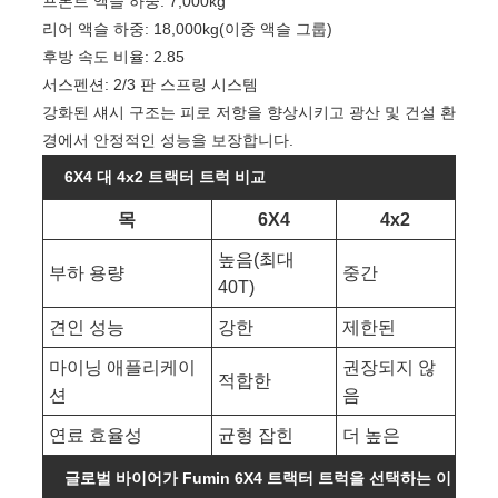
프론트 액슬 하중: 7,000kg
리어 액슬 하중: 18,000kg(이중 액슬 그룹)
후방 속도 비율: 2.85
서스펜션: 2/3 판 스프링 시스템
강화된 섀시 구조는 피로 저항을 향상시키고 광산 및 건설 환
경에서 안정적인 성능을 보장합니다.
6X4 대 4x2 트랙터 트럭 비교
목
6X4
4x2
높음(최대
부하 용량
중간
40T)
견인 성능
강한
제한된
마이닝 애플리케이
권장되지 않
적합한
션
음
연료 효율성
균형 잡힌
더 높은
글로벌 바이어가 Fumin 6X4 트랙터 트럭을 선택하는 이