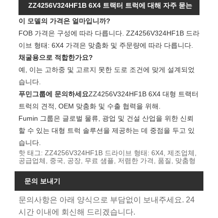
ZZ4256V324HF1B 6X4 트랙터 트럭에 대해 자주 묻는
이 모델의 가격은 얼마입니까?
질문
FOB 가격은 구성에 따라 다릅니다. ZZ4256V324HF1B 드라
이브 형태: 6X4 가격은 맞춤화 및 주문량에 따라 다릅니다.
채굴용으로 적합한가요?
예, 이는 고하중 및 고르지 못한 도로 조건에 맞게 설계되었
습니다.
푸민그룹에 문의하세요
ZZ4256V324HF1B 6X4 대형 트랙터
트럭의 견적, OEM 맞춤화 및 수출 협력을 위해.
Fumin 그룹은 글로벌 물류, 광업 및 건설 산업을 위한 신뢰
할 수 있는 대형 트럭 솔루션을 제공하는 데 중점을 두고 있
습니다.
핫 태그: ZZ4256V324HF1B 드라이브 형태: 6X4, 제조업체,
공급업체, 중국, 공장, 무료 샘플, 저렴한 가격, 품질, 맞춤형
문의 보내기
문의사항은 아래 양식으로 부담없이 보내주세요. 24
시간 이내에 회신해 드리겠습니다.