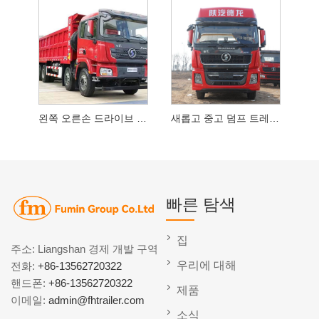
왼쪽 오른손 드라이브 중고 트럭
새롭고 중고 덤프 트레일러
빠른 탐색
집
주소: Liangshan 경제 개발 구역
우리에 대해
전화:
+86-13562720322
핸드폰:
+86-13562720322
제품
이메일:
admin@fhtrailer.com
소식