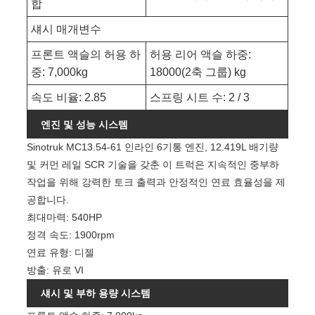
합
섀시 매개변수
프론트 액슬의 허용 하
허용 리어 액슬 하중:
중: 7,000kg
18000(2축 그룹) kg
속도 비율: 2.85
스프링 시트 수: 2 / 3
엔진 및 성능 시스템
Sinotruk MC13.54-61 인라인 6기통 엔진, 12.419L 배기량
및 커먼 레일 SCR 기술을 갖춘 이 트럭은 지속적인 중부하
작업을 위해 강력한 토크 출력과 안정적인 연료 효율성을 제
공합니다.
최대마력: 540HP
정격 속도: 1900rpm
연료 유형: 디젤
방출: 유로 VI
섀시 및 부하 용량 시스템