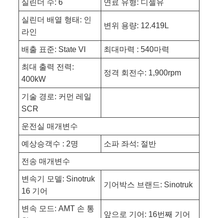
실린더 수: 6
연료 유형: 디젤유
실린더 배열 형태: 인
변위 용량: 12.419L
라인
배출 표준: State VI
최대마력 : 540마력
최대 출력 전력:
정격 회전수: 1,900rpm
400kW
기술 경로: 커먼 레일
SCR
운전실 매개변수
예상승객수 : 2명
소파 좌석: 절반
전송 매개변수
변속기 모델: Sinotruk
기어박스 브랜드: Sinotruk
16 기어
변속 모드: AMT 손 통
앞으로 기어: 16번째 기어